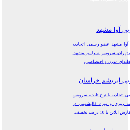
یی آوا مشهد
 آوا مشهد عضو رسمی اتحادیه
ن تهران، سرویس سراسر مشهد.
خانه‌ای مدرن و اختصاصی.
یی ابریشم خراسان
اتحادیه با نرخ ثابت، سرویس
ه روزی و ویژه قالیشویی در
این با 10 درصد تخفیف.