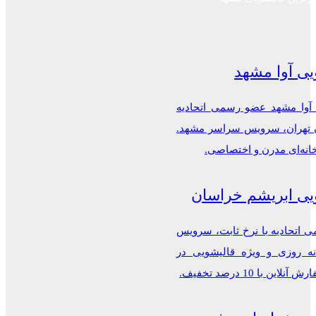
یی آوا مشهد
 آوا مشهد عضو رسمی اتحادیه
ن تهران، سرویس سراسر مشهد.
خانه‌ای مدرن و اختصاصی.
یی ابریشم خراسان
اتحادیه با نرخ ثابت، سرویس
ه روزی و ویژه قالیشویی در
این با 10 درصد تخفیف.