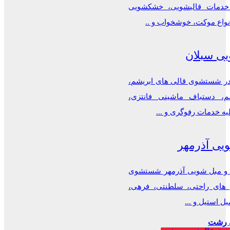
دمات قالیشویی، خشکشویی
نواع موکت، خوشخواب و ..
یی سبلان
 شستشوی قالی های ابریشم،
م، دستباف ماشینی فانتزی،
یه خدمات رفوگری و ...
یی آذرمهر
 و مبل شویی آذرمهر شستشوی
ل های راحتی، سلطنتی، فرهی،
ل استیل و ...
 رشت