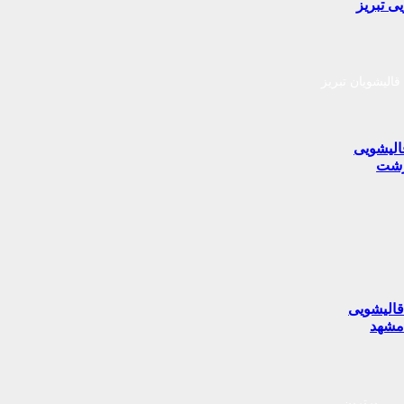
ی تبریز
قالیشویان تبریز
الیشویی
شت
الیشویی
شهد
برترین