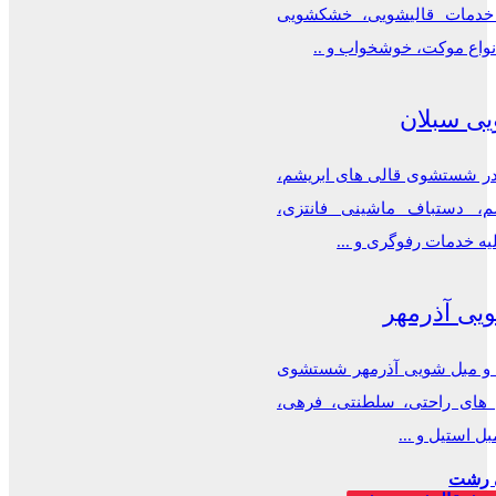
دمات قالیشویی، خشکشویی
نواع موکت، خوشخواب و ..
یی سبلان
 شستشوی قالی های ابریشم،
م، دستباف ماشینی فانتزی،
یه خدمات رفوگری و ...
یی آذرمهر
 و مبل شویی آذرمهر شستشوی
ل های راحتی، سلطنتی، فرهی،
ل استیل و ...
 رشت