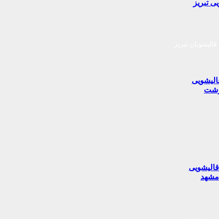
ی تبریز
قالیشویان تبریز
الیشویی
شت
الیشویی
شهد
برترین