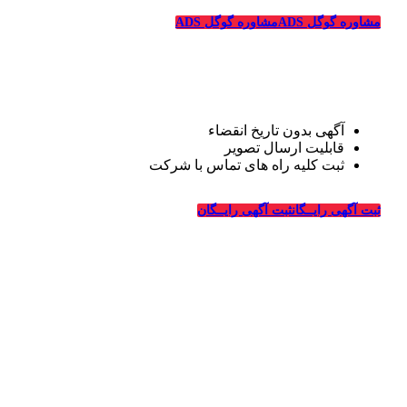
مشاوره گوگل ADS
مشاوره گوگل ADS
تبلیغات رایگان قالیشویی
آگهی بدون تاریخ انقضاء
قابلیت ارسال تصویر
ثبت کلیه راه های تماس با شرکت
درباره قالیشویی‌ها
ثبت آگهی رایــگان
ثبت آگهی رایــگان
_
وبسایت قالیشویی‌ها از سال ۱۳۹۴ فعالیت خود را در زمینه
طراحی سایت و تبلیغات اینترنتی در ارتباط با شرکت های
قالیشویی، خدمات خشکشویی و ترمیم، ماشین سازی و شرکت
های مربوطه درسراسر کشور آغاز کرده و در این سالها با کسب
تجربیات لازم در زمینه تبلیغات و طراحی سایت ویژه شرکت
های قالیشویی به بزرگترین سایت معرفی و تبلیغات قالیشویان