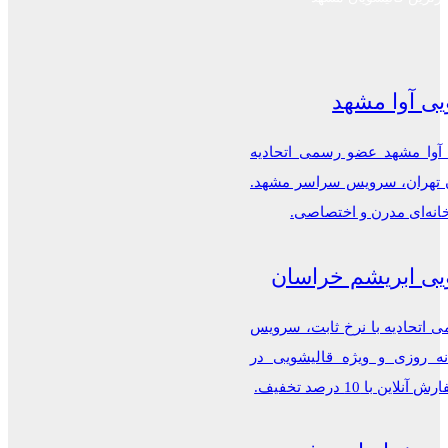
یی آوا مشهد
 آوا مشهد عضو رسمی اتحادیه
ن تهران، سرویس سراسر مشهد.
خانه‌ای مدرن و اختصاصی.
یی ابریشم خراسان
اتحادیه با نرخ ثابت، سرویس
ه روزی و ویژه قالیشویی در
این با 10 درصد تخفیف.