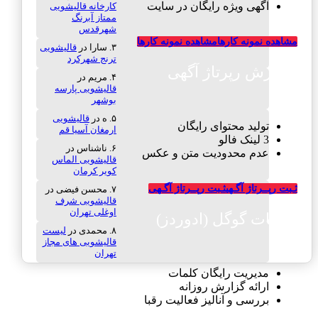
آگهی ویژه رایگان در سایت
کارخانه قالیشویی
ممتاز آبرنگ
شهرقدس
مشاهده نمونه کارها
مشاهده نمونه کارها
سارا
در
قالیشویی
ترنج شهرکرد
سفارش رپرتاژ آگهی
مریم
در
قالیشویی پارسه
بوشهر
ه
در
قالیشویی
تولید محتوای رایگان
ارمغان آسیا قم
3 لینک فالو
ناشناس
در
عدم محدودیت متن و عکس
قالیشویی الماس
کویر کرمان
ثـبت رپــرتاژ آگـهی
ثـبت رپــرتاژ آگـهی
محسن فیضی
در
قالیشویی شرف
اوغلی تهران
تبلیغات گوگل (ادوردز)
محمدی
در
لیست
قالیشویی های مجاز
تهران
مدیریت رایگان کلمات
ارائه گزارش روزانه
بررسی و آنالیز فعالیت رقبا