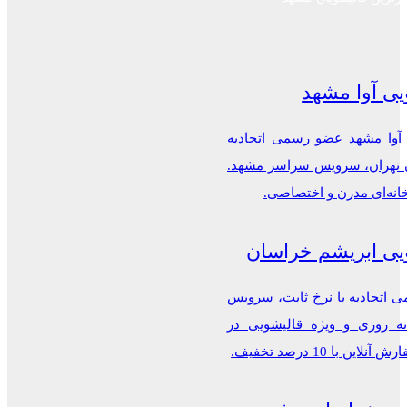
یی آوا مشهد
 آوا مشهد عضو رسمی اتحادیه
ن تهران، سرویس سراسر مشهد.
خانه‌ای مدرن و اختصاصی.
یی ابریشم خراسان
اتحادیه با نرخ ثابت، سرویس
ه روزی و ویژه قالیشویی در
این با 10 درصد تخفیف.