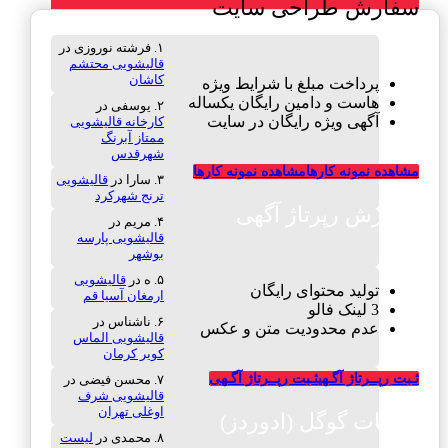
سفارش طراحی سایت
فرشته نوروزی
در
قالیشویی محتشم
کاشان
پرداخت مبلغ با شرایط ویژه
هاست و دامین رایگان یکساله
یوسفی
در
آگهی ویژه رایگان در سایت
کارخانه قالیشویی
ممتاز آبرنگ
شهرقدس
مشاهده نمونه کارها
مشاهده نمونه کارها
سارا
در
قالیشویی
ترنج شهرکرد
سفارش رپرتاژ آگهی
مریم
در
قالیشویی پارسه
بوشهر
ه
در
قالیشویی
تولید محتوای رایگان
ارمغان آسیا قم
3 لینک فالو
ناشناس
در
عدم محدودیت متن و عکس
قالیشویی الماس
کویر کرمان
ثـبت رپــرتاژ آگـهی
ثـبت رپــرتاژ آگـهی
محسن فیضی
در
قالیشویی شرف
اوغلی تهران
تبلیغات گوگل (ادوردز)
محمدی
در
لیست