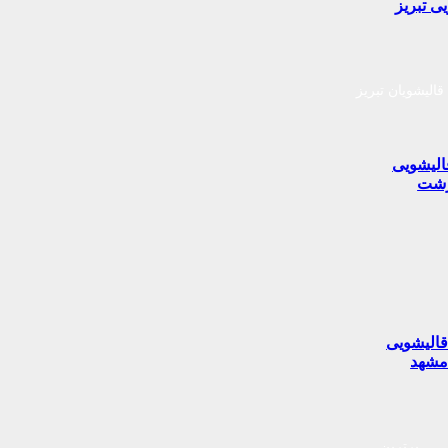
ی تبریز
قالیشویان تبریز
الیشویی
شت
الیشویی
شهد
برترین