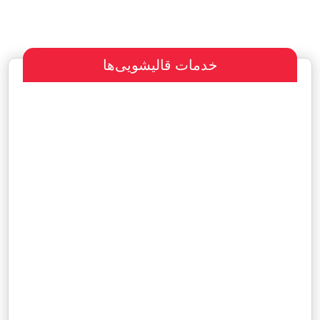
خدمات قالیشویی‌ها
سفارش طراحی سایت
پرداخت مبلغ با شرایط ویژه
هاست و دامین رایگان یکساله
آگهی ویژه رایگان در سایت