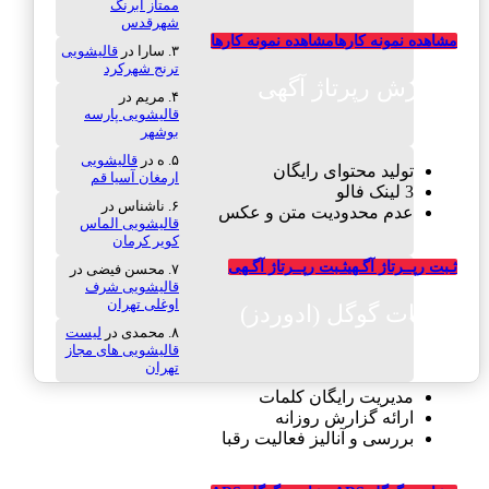
ممتاز آبرنگ
شهرقدس
مشاهده نمونه کارها
مشاهده نمونه کارها
سارا
در
قالیشویی
ترنج شهرکرد
سفارش رپرتاژ آگهی
مریم
در
قالیشویی پارسه
بوشهر
ه
در
قالیشویی
تولید محتوای رایگان
ارمغان آسیا قم
3 لینک فالو
ناشناس
در
عدم محدودیت متن و عکس
قالیشویی الماس
کویر کرمان
ثـبت رپــرتاژ آگـهی
ثـبت رپــرتاژ آگـهی
محسن فیضی
در
قالیشویی شرف
اوغلی تهران
تبلیغات گوگل (ادوردز)
محمدی
در
لیست
قالیشویی های مجاز
تهران
مدیریت رایگان کلمات
ارائه گزارش روزانه
بررسی و آنالیز فعالیت رقبا