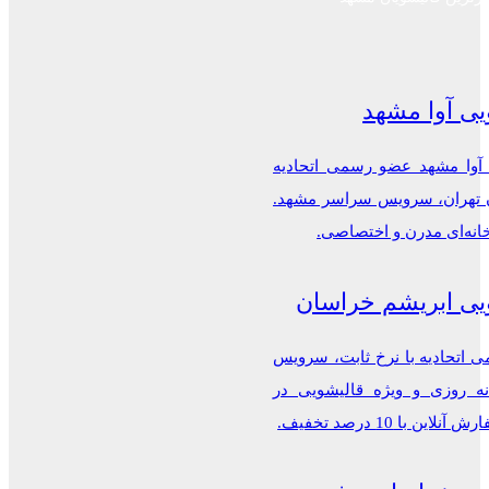
یی آوا مشهد
 آوا مشهد عضو رسمی اتحادیه
ن تهران، سرویس سراسر مشهد.
خانه‌ای مدرن و اختصاصی.
یی ابریشم خراسان
اتحادیه با نرخ ثابت، سرویس
ه روزی و ویژه قالیشویی در
این با 10 درصد تخفیف.