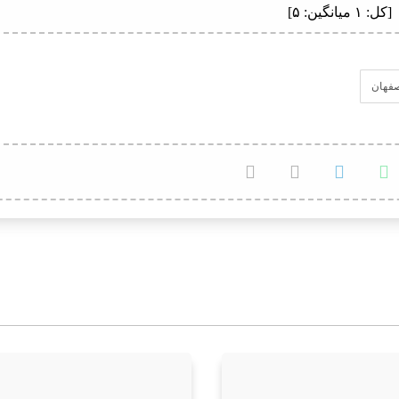
[کل:
۱
میانگین:
۵
]
صفهان