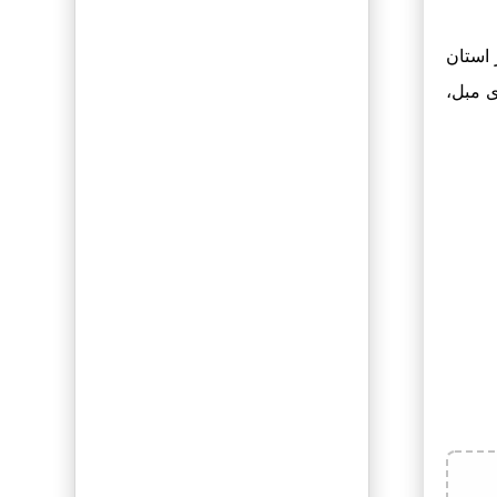
3 لینک فالو
استان
عدم محدودیت
 مبل،
متن و عکس
ثـبت رپــرتاژ آگـهی
تبلیغات گوگل
(ادوردز)
مدیریت رایگان
کلمات
ارائه گزارش
روزانه