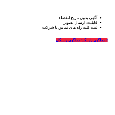
آگهی بدون تاریخ انقضاء
قابلیت ارسال تصویر
ثبت کلیه راه های تماس با شرکت
درباره قالیشویی‌ها
ثبت آگهی رایــگان
ثبت آگهی رایــگان
_
وبسایت قالیشویی‌ها از سال ۱۳۹۴ فعالیت خود را در زمینه
طراحی سایت و تبلیغات اینترنتی در ارتباط با شرکت های
قالیشویی، خدمات خشکشویی و ترمیم، ماشین سازی و شرکت
های مربوطه درسراسر کشور آغاز کرده و در این سالها با کسب
تجربیات لازم در زمینه تبلیغات و طراحی سایت ویژه شرکت
های قالیشویی به بزرگترین سایت معرفی و تبلیغات قالیشویان
در سراسر کشور تبدیل شده است.