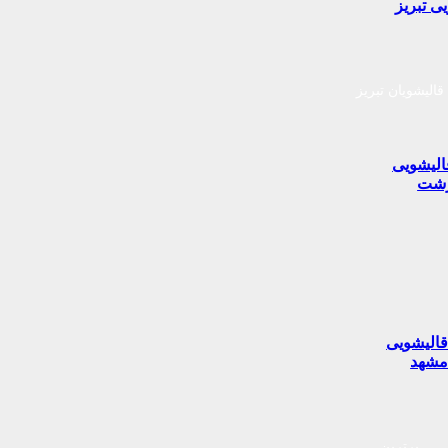
ی تبریز
قالیشویان تبریز
الیشویی
شت
الیشویی
شهد
برترین