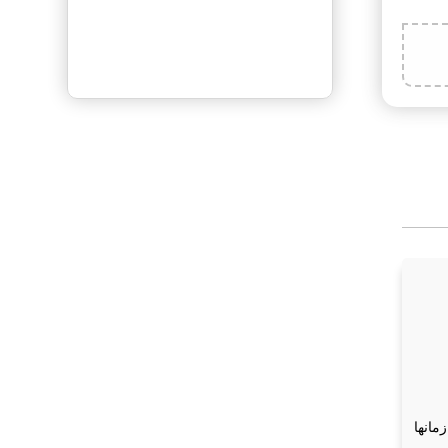
ثبت آگهی رایــگان
فرشته نوروزی
در
قالیشویی محتشم
کاشان
یوسفی
در
کارخانه قالیشویی ممتاز
آبرنگ شهرقدس
سارا
در
قالیشویی ترنج شهرکرد
مریم
در
قالیشویی پارسه بوشهر
مانها
ه
در
قالیشویی ارمغان آسیا قم