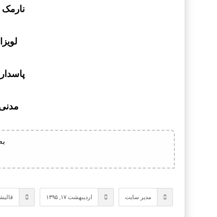
نارمک – ت
لویزان 
پاسداران –
مدنی – ت
به
مدیر سایت
اردیبهشت ۱۷, ۱۳۹۵
قالیش