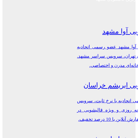
یی آوا مشهد
 آوا مشهد عضو رسمی اتحادیه
ن تهران، سرویس سراسر مشهد.
خانه‌ای مدرن و اختصاصی.
یی ابریشم خراسان
اتحادیه با نرخ ثابت، سرویس
ه روزی و ویژه قالیشویی در
این با 10 درصد تخفیف.