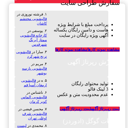
سفارش طراحی سایت
فرشته نوروزی
در
قالیشویی محتشم
کاشان
پرداخت مبلغ با شرایط ویژه
هاست و دامین رایگان یکساله
یوسفی
در
آگهی ویژه رایگان در سایت
کارخانه قالیشویی
ممتاز آبرنگ
شهرقدس
مشاهده نمونه کارها
مشاهده نمونه کارها
سارا
در
قالیشویی
ترنج شهرکرد
سفارش رپرتاژ آگهی
مریم
در
قالیشویی پارسه
بوشهر
ه
در
قالیشویی
تولید محتوای رایگان
ارمغان آسیا قم
3 لینک فالو
ناشناس
در
عدم محدودیت متن و عکس
قالیشویی الماس
کویر کرمان
ثـبت رپــرتاژ آگـهی
ثـبت رپــرتاژ آگـهی
محسن فیضی
در
قالیشویی شرف
اوغلی تهران
تبلیغات گوگل (ادوردز)
محمدی
در
لیست