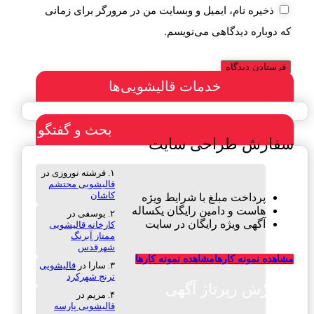
ذخیره نام، ایمیل و وبسایت من در مرورگر برای زمانی
که دوباره دیدگاهی می‌نویسم.
خدمات قالیشویی‌ها
بحث و گفتگو
سفارش طراحی سایت
فرشته نوروزی
در
قالیشویی محتشم
کاشان
پرداخت مبلغ با شرایط ویژه
هاست و دامین رایگان یکساله
یوسفی
در
آگهی ویژه رایگان در سایت
کارخانه قالیشویی
ممتاز آبرنگ
شهرقدس
مشاهده نمونه کارها
مشاهده نمونه کارها
سارا
در
قالیشویی
ترنج شهرکرد
سفارش رپرتاژ آگهی
مریم
در
قالیشویی پارسه