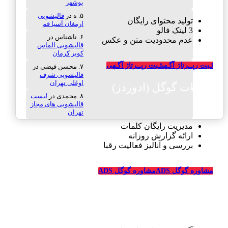
بوشهر
ه
در
قالیشویی
تولید محتوای رایگان
ارمغان آسیا قم
3 لینک فالو
ناشناس
در
عدم محدودیت متن و عکس
قالیشویی الماس
کویر کرمان
ثـبت رپــرتاژ آگـهی
ثـبت رپــرتاژ آگـهی
محسن فیضی
در
قالیشویی شرف
اوغلی تهران
تبلیغات گوگل (ادوردز)
محمدی
در
لیست
قالیشویی های مجاز
تهران
مدیریت رایگان کلمات
ارائه گزارش روزانه
بررسی و آنالیز فعالیت رقبا
مشاوره گوگل ADS
مشاوره گوگل ADS
تبلیغات رایگان قالیشویی