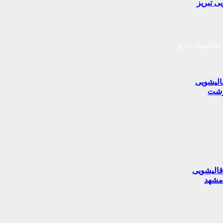
ی تبریز
قالیشویان تبریز
الیشویی
شت
الیشویی
شهد
برترین