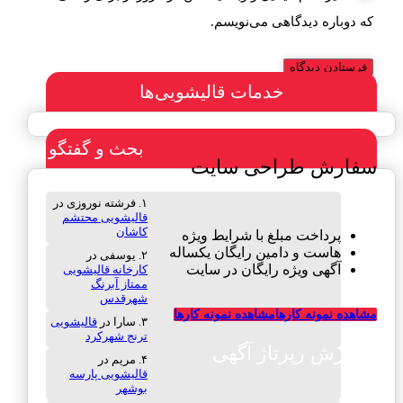
که دوباره دیدگاهی می‌نویسم.
خدمات قالیشویی‌ها
بحث و گفتگو
سفارش طراحی سایت
فرشته نوروزی
در
قالیشویی محتشم
کاشان
پرداخت مبلغ با شرایط ویژه
هاست و دامین رایگان یکساله
یوسفی
در
آگهی ویژه رایگان در سایت
کارخانه قالیشویی
ممتاز آبرنگ
شهرقدس
مشاهده نمونه کارها
مشاهده نمونه کارها
سارا
در
قالیشویی
ترنج شهرکرد
سفارش رپرتاژ آگهی
مریم
در
قالیشویی پارسه
بوشهر