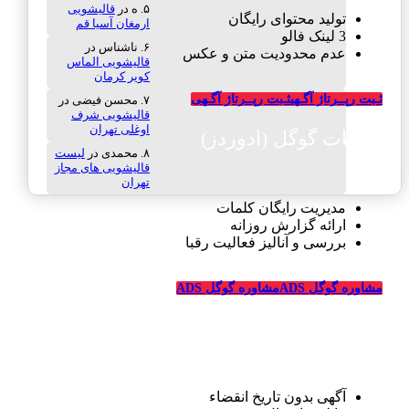
ه
در
قالیشویی
تولید محتوای رایگان
ارمغان آسیا قم
3 لینک فالو
ناشناس
در
عدم محدودیت متن و عکس
قالیشویی الماس
کویر کرمان
ثـبت رپــرتاژ آگـهی
ثـبت رپــرتاژ آگـهی
محسن فیضی
در
قالیشویی شرف
اوغلی تهران
تبلیغات گوگل (ادوردز)
محمدی
در
لیست
قالیشویی های مجاز
تهران
مدیریت رایگان کلمات
ارائه گزارش روزانه
بررسی و آنالیز فعالیت رقبا
مشاوره گوگل ADS
مشاوره گوگل ADS
تبلیغات رایگان قالیشویی
آگهی بدون تاریخ انقضاء