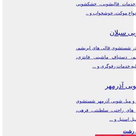
دمات قالیشویی، خشکشویی
نواع موکت، خوشخواب و ..
یی سبلان
 شستشوی قالی های ابریشم،
م، دستباف ماشینی فانتزی،
یه خدمات رفوگری و ...
یی آذرمهر
 و مبل شویی آذرمهر شستشوی
ل های راحتی، سلطنتی، فرهی،
ل استیل و ...
 رشت