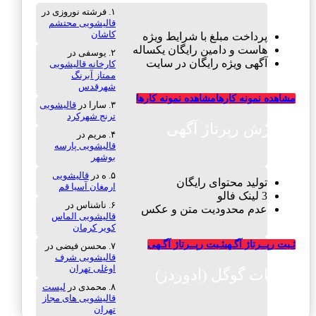
فرشته نوروزی
در
قالیشویی محتشم
کاشان
پرداخت مبلغ با شرایط ویژه
هاست و دامین رایگان یکساله
یوسفی
در
آگهی ویژه رایگان در سایت
کارخانه قالیشویی
ممتاز آبرنگ
شهرقدس
مشاهده نمونه کارها
مشاهده نمونه کارها
سارا
در
قالیشویی
ترنج شهرکرد
سفارش رپرتاژ آگهی
مریم
در
قالیشویی پارسه
بوشهر
ه
در
قالیشویی
تولید محتوای رایگان
ارمغان آسیا قم
3 لینک فالو
ناشناس
در
عدم محدودیت متن و عکس
قالیشویی الماس
کویر کرمان
ثـبت رپــرتاژ آگـهی
ثـبت رپــرتاژ آگـهی
محسن فیضی
در
قالیشویی شرف
اوغلی تهران
تبلیغات گوگل (ادوردز)
محمدی
در
لیست
قالیشویی های مجاز
تهران