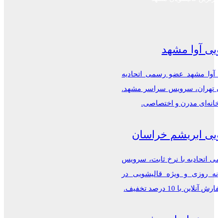
یی آوا مشهد
 آوا مشهد عضو رسمی اتحادیه
ن تهران، سرویس سراسر مشهد.
خانه‌ای مدرن و اختصاصی.
یی ابریشم خراسان
اتحادیه با نرخ ثابت، سرویس
ه روزی و ویژه قالیشویی در
این با 10 درصد تخفیف.