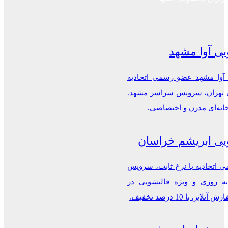
یی آوا مشهد
 آوا مشهد عضو رسمی اتحادیه
ن تهران، سرویس سراسر مشهد.
خانه‌ای مدرن و اختصاصی.
یی ابریشم خراسان
اتحادیه با نرخ ثابت، سرویس
ه روزی و ویژه قالیشویی در
این با 10 درصد تخفیف.