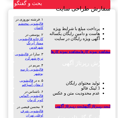
بحث و گفتگو
سفارش طراحی سایت
فرشته نوروزی
در
قالیشویی محتشم
کاشان
پرداخت مبلغ با شرایط ویژه
هاست و دامین رایگان یکساله
یوسفی
در
آگهی ویژه رایگان در سایت
کارخانه قالیشویی
ممتاز آبرنگ
شهرقدس
مشاهده نمونه کارها
مشاهده نمونه کارها
سارا
در
قالیشویی
ترنج شهرکرد
سفارش رپرتاژ آگهی
مریم
در
قالیشویی پارسه
بوشهر
ه
در
قالیشویی
تولید محتوای رایگان
ارمغان آسیا قم
3 لینک فالو
ناشناس
در
عدم محدودیت متن و عکس
قالیشویی الماس
کویر کرمان
ثـبت رپــرتاژ آگـهی
ثـبت رپــرتاژ آگـهی
محسن فیضی
در
قالیشویی شرف
اوغلی تهران
تبلیغات گوگل (ادوردز)