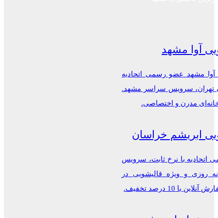
یی آوا مشهد
 آوا مشهد عضو رسمی اتحادیه
ن تهران، سرویس سراسر مشهد.
خانه‌ای مدرن و اختصاصی.
یی ابریشم خراسان
اتحادیه با نرخ ثابت، سرویس
ه روزی و ویژه قالیشویی در
این با 10 درصد تخفیف.