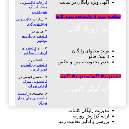
آگهی ویژه رایگان در سایت
کارخانه قالیشویی
ممتاز آبرنگ
شهرقدس
مشاهده نمونه کارها
مشاهده نمونه کارها
سارا
در
قالیشویی
ترنج شهرکرد
سفارش رپرتاژ آگهی
مریم
در
قالیشویی پارسه
بوشهر
ه
در
قالیشویی
تولید محتوای رایگان
ارمغان آسیا قم
3 لینک فالو
ناشناس
در
عدم محدودیت متن و عکس
قالیشویی الماس
کویر کرمان
ثـبت رپــرتاژ آگـهی
ثـبت رپــرتاژ آگـهی
محسن فیضی
در
قالیشویی شرف
اوغلی تهران
تبلیغات گوگل (ادوردز)
محمدی
در
لیست
قالیشویی های مجاز
تهران
مدیریت رایگان کلمات
ارائه گزارش روزانه
بررسی و آنالیز فعالیت رقبا