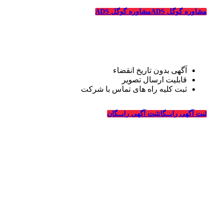
مشاوره گوگل ADS
مشاوره گوگل ADS
تبلیغات رایگان قالیشویی
آگهی بدون تاریخ انقضاء
قابلیت ارسال تصویر
ثبت کلیه راه های تماس با شرکت
درباره قالیشویی‌ها
ثبت آگهی رایــگان
ثبت آگهی رایــگان
_
وبسایت قالیشویی‌ها از سال ۱۳۹۴ فعالیت خود را در زمینه
طراحی سایت و تبلیغات اینترنتی در ارتباط با شرکت های
قالیشویی، خدمات خشکشویی و ترمیم، ماشین سازی و شرکت
های مربوطه درسراسر کشور آغاز کرده و در این سالها با کسب
تجربیات لازم در زمینه تبلیغات و طراحی سایت ویژه شرکت
های قالیشویی به بزرگترین سایت معرفی و تبلیغات قالیشویان