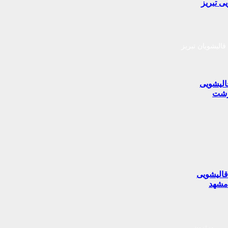
ی تبریز
قالیشویان تبریز
الیشویی
شت
الیشویی
شهد
برترین