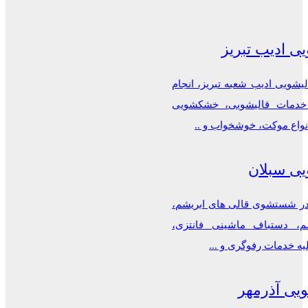
ی ادیب تبریز
شویی ادیب شعبه تبریز، انجام
دمات قالیشویی، خشکشویی
نواع موکت، خوشخواب و ..
یی سبلان
 شستشوی قالی های ابریشم،
م، دستباف ماشینی فانتزی،
یه خدمات رفوگری و ...
یی آذرمهر