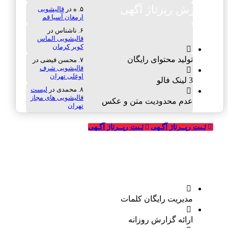
سفارش رپرتاژ آگهی
ه
در
قالیشویی
ارمغان آسیا قم
ناشناس
در
قالیشویی الماس
کویر کرمان
تولید محتوای رایگان
محسن فیضی
در
قالیشویی شرف
اوغلی تهران
3 لینک فالو
محمدی
در
لیست
قالیشویی های مجاز
عدم محدودیت متن و عکس
تهران
ثـبت رپــرتاژ آگـهی
ثـبت رپــرتاژ آگـهی
تبلیغات گوگل (ادوردز)
مدیریت رایگان کلمات
ارائه گزارش روزانه