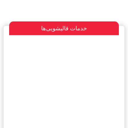
خدمات قالیشویی‌ها
سفارش طراحی سایت
پرداخت مبلغ با شرایط ویژه
هاست و دامین رایگان یکساله
آگهی ویژه رایگان در سایت