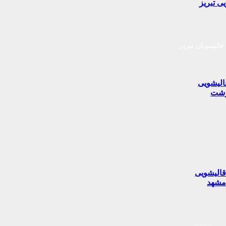
ی تبریز
قالیشویان تبریز
الیشویی
شت
الیشویی
شهد
برترین