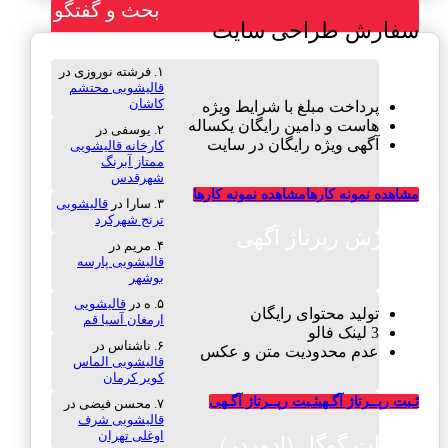
بحث و گفتگو
سفارش طراحی سایت
فرشته نوروزی
در
قالیشویی محتشم
کاشان
پرداخت مبلغ با شرایط ویژه
هاست و دامین رایگان یکساله
یوسفی
در
آگهی ویژه رایگان در سایت
کارخانه قالیشویی
ممتاز آبرنگ
شهرقدس
مشاهده نمونه کارها
مشاهده نمونه کارها
سارا
در
قالیشویی
ترنج شهرکرد
سفارش رپرتاژ آگهی
مریم
در
قالیشویی پارسه
بوشهر
ه
در
قالیشویی
تولید محتوای رایگان
ارمغان آسیا قم
3 لینک فالو
ناشناس
در
عدم محدودیت متن و عکس
قالیشویی الماس
کویر کرمان
ثـبت رپــرتاژ آگـهی
ثـبت رپــرتاژ آگـهی
محسن فیضی
در
قالیشویی شرف
اوغلی تهران
تبلیغات گوگل (ادوردز)