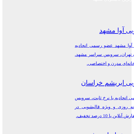
یی آوا مشهد
 آوا مشهد عضو رسمی اتحادیه
ن تهران، سرویس سراسر مشهد.
خانه‌ای مدرن و اختصاصی.
یی ابریشم خراسان
اتحادیه با نرخ ثابت، سرویس
ه روزی و ویژه قالیشویی در
این با 10 درصد تخفیف.