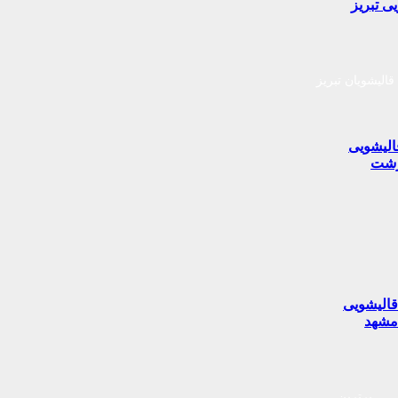
ی تبریز
قالیشویان تبریز
الیشویی
شت
الیشویی
شهد
برترین