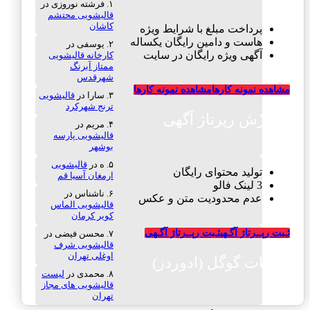
فرشته نوروزی
در
قالیشویی محتشم
کاشان
پرداخت مبلغ با شرایط ویژه
هاست و دامین رایگان یکساله
یوسفی
در
آگهی ویژه رایگان در سایت
کارخانه قالیشویی
ممتاز آبرنگ
شهرقدس
مشاهده نمونه کارها
مشاهده نمونه کارها
سارا
در
قالیشویی
ترنج شهرکرد
سفارش رپرتاژ آگهی
مریم
در
قالیشویی پارسه
بوشهر
ه
در
قالیشویی
تولید محتوای رایگان
ارمغان آسیا قم
3 لینک فالو
ناشناس
در
عدم محدودیت متن و عکس
قالیشویی الماس
کویر کرمان
ثـبت رپــرتاژ آگـهی
ثـبت رپــرتاژ آگـهی
محسن فیضی
در
قالیشویی شرف
اوغلی تهران
تبلیغات گوگل (ادوردز)
محمدی
در
لیست
قالیشویی های مجاز
تهران