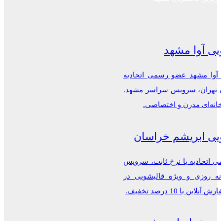
یی آوا مشهد
 آوا مشهد عضو رسمی اتحادیه
ن تهران، سرویس سراسر مشهد.
خانه‌ای مدرن و اختصاصی.
یی ابریشم خراسان
اتحادیه با نرخ ثابت، سرویس
ه روزی و ویژه قالیشویی در
این با 10 درصد تخفیف.