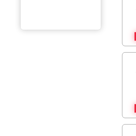
ثبت آگهی رایــگان
فرشته نوروزی
در
قالیشویی محتشم
کاشان
یوسفی
در
کارخانه قالیشویی ممتاز
آبرنگ شهرقدس
سارا
در
قالیشویی ترنج شهرکرد
مریم
در
قالیشویی پارسه بوشهر
ه
در
قالیشویی ارمغان آسیا قم