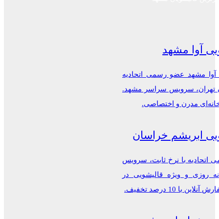
یی آوا مشهد
 آوا مشهد عضو رسمی اتحادیه
ن تهران، سرویس سراسر مشهد.
خانه‌ای مدرن و اختصاصی.
یی ابریشم خراسان
اتحادیه با نرخ ثابت، سرویس
ه روزی و ویژه قالیشویی در
این با 10 درصد تخفیف.