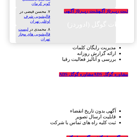
کویر کرمان
ثـبت رپــرتاژ آگـهی
ثـبت رپــرتاژ آگـهی
محسن فیضی
در
قالیشویی شرف
اوغلی تهران
تبلیغات گوگل (ادوردز)
محمدی
در
لیست
قالیشویی های مجاز
تهران
مدیریت رایگان کلمات
ارائه گزارش روزانه
بررسی و آنالیز فعالیت رقبا
مشاوره گوگل ADS
مشاوره گوگل ADS
تبلیغات رایگان قالیشویی
آگهی بدون تاریخ انقضاء
قابلیت ارسال تصویر
ثبت کلیه راه های تماس با شرکت
درباره قالیشویی‌ها