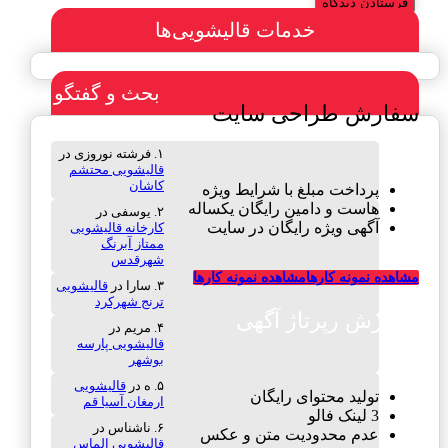
خدمات قالیشویی‌ها
بحث و گفتگو
سفارش طراحی سایت
فرشته نوروزی
در
قالیشویی محتشم
کاشان
پرداخت مبلغ با شرایط ویژه
هاست و دامین رایگان یکساله
یوسفی
در
آگهی ویژه رایگان در سایت
کارخانه قالیشویی
ممتاز آبرنگ
شهرقدس
مشاهده نمونه کارها
مشاهده نمونه کارها
سارا
در
قالیشویی
ترنج شهرکرد
سفارش رپرتاژ آگهی
مریم
در
قالیشویی پارسه
بوشهر
ه
در
قالیشویی
تولید محتوای رایگان
ارمغان آسیا قم
3 لینک فالو
ناشناس
در
عدم محدودیت متن و عکس
قالیشویی الماس