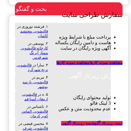
بحث و گفتگو
سفارش طراحی سایت
فرشته نوروزی
در
قالیشویی محتشم
کاشان
پرداخت مبلغ با شرایط ویژه
هاست و دامین رایگان یکساله
یوسفی
در
آگهی ویژه رایگان در سایت
کارخانه قالیشویی
ممتاز آبرنگ
شهرقدس
مشاهده نمونه کارها
مشاهده نمونه کارها
سارا
در
قالیشویی
ترنج شهرکرد
سفارش رپرتاژ آگهی
مریم
در
قالیشویی پارسه
بوشهر
ه
در
قالیشویی
تولید محتوای رایگان
ارمغان آسیا قم
3 لینک فالو
ناشناس
در
عدم محدودیت متن و عکس
قالیشویی الماس
کویر کرمان
ثـبت رپــرتاژ آگـهی
ثـبت رپــرتاژ آگـهی
محسن فیضی
در
قالیشویی شرف