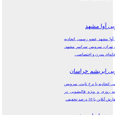
یی آوا مشهد
 آوا مشهد عضو رسمی اتحادیه
ن تهران، سرویس سراسر مشهد.
خانه‌ای مدرن و اختصاصی.
یی ابریشم خراسان
اتحادیه با نرخ ثابت، سرویس
ه روزی و ویژه قالیشویی در
این با 10 درصد تخفیف.