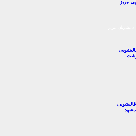
ی تبریز
قالیشویان تبریز
الیشویی
شت
الیشویی
شهد
برترین