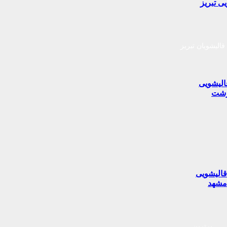
ی تبریز
قالیشویان تبریز
الیشویی
شت
الیشویی
شهد
برترین