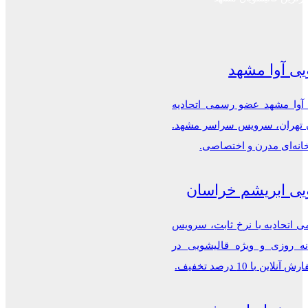
یی آوا مشهد
 آوا مشهد عضو رسمی اتحادیه
ن تهران، سرویس سراسر مشهد.
خانه‌ای مدرن و اختصاصی.
یی ابریشم خراسان
اتحادیه با نرخ ثابت، سرویس
ه روزی و ویژه قالیشویی در
این با 10 درصد تخفیف.