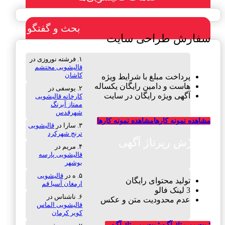
بحث و گفتگو
سفارش طراحی سایت
فرشته نوروزی
در
قالیشویی محتشم
کاشان
پرداخت مبلغ با شرایط ویژه
هاست و دامین رایگان یکساله
یوسفی
در
آگهی ویژه رایگان در سایت
کارخانه قالیشویی
ممتاز آبرنگ
شهرقدس
مشاهده نمونه کارها
مشاهده نمونه کارها
سارا
در
قالیشویی
ترنج شهرکرد
سفارش رپرتاژ آگهی
مریم
در
قالیشویی پارسه
بوشهر
ه
در
قالیشویی
تولید محتوای رایگان
ارمغان آسیا قم
3 لینک فالو
ناشناس
در
عدم محدودیت متن و عکس
قالیشویی الماس
کویر کرمان
ثـبت رپــرتاژ آگـهی
ثـبت رپــرتاژ آگـهی