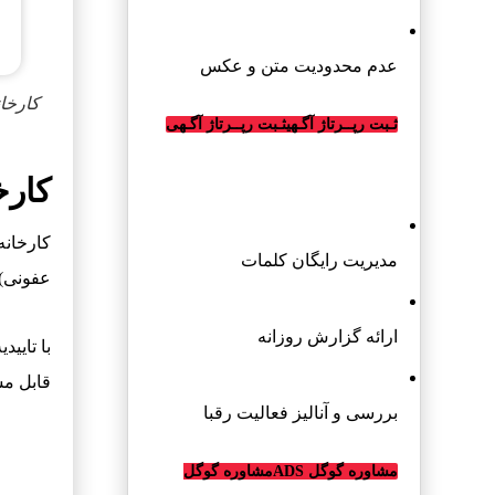
عدم محدودیت متن و عکس
کارخا
ثـبت رپــرتاژ آگـهی
ثـبت رپــرتاژ آگـهی
تبلیغات گوگل (ادوردز)
کارخ
کارخانه
مدیریت رایگان کلمات
عفونی) 
ارائه گزارش روزانه
قابل مش
بررسی و آنالیز فعالیت رقبا
مشاوره گوگل ADS
مشاوره گوگل