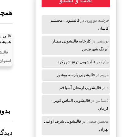
بحث و گفتگو
همچنی
فرشته نوروزی
در
قالیشویی محتشم
کاشان
قالی 
یوسفی
در
کارخانه قالیشویی ممتاز
همیشه 
آبرنگ شهرقدس
قالیش
اصفهان
سارا
در
قالیشویی ترنج شهرکرد
مریم
در
قالیشویی پارسه بوشهر
ه
در
قالیشویی ارمغان آسیا قم
ناشناس
در
قالیشویی الماس کویر
کرمان
بدون
محسن فیضی
در
قالیشویی شرف اوغلی
تهران
دیدگا