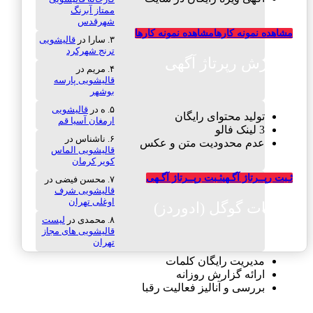
ممتاز آبرنگ
شهرقدس
مشاهده نمونه کارها
مشاهده نمونه کارها
سارا
در
قالیشویی
ترنج شهرکرد
سفارش رپرتاژ آگهی
مریم
در
قالیشویی پارسه
بوشهر
ه
در
قالیشویی
تولید محتوای رایگان
ارمغان آسیا قم
3 لینک فالو
ناشناس
در
عدم محدودیت متن و عکس
قالیشویی الماس
کویر کرمان
ثـبت رپــرتاژ آگـهی
ثـبت رپــرتاژ آگـهی
محسن فیضی
در
قالیشویی شرف
اوغلی تهران
تبلیغات گوگل (ادوردز)
محمدی
در
لیست
قالیشویی های مجاز
تهران
مدیریت رایگان کلمات
ارائه گزارش روزانه
بررسی و آنالیز فعالیت رقبا