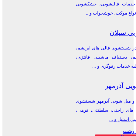
دمات قالیشویی، خشکشویی
نواع موکت، خوشخواب و ..
یی سبلان
 شستشوی قالی های ابریشم،
م، دستباف ماشینی فانتزی،
یه خدمات رفوگری و ...
یی آذرمهر
 و مبل شویی آذرمهر شستشوی
ل های راحتی، سلطنتی، فرهی،
ل استیل و ...
 رشت