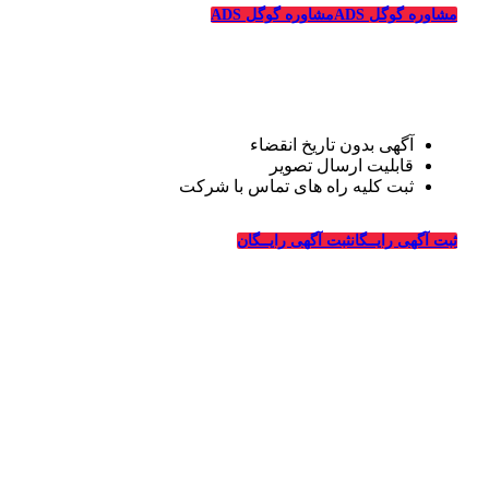
مشاوره گوگل ADS
مشاوره گوگل ADS
تبلیغات رایگان قالیشویی
آگهی بدون تاریخ انقضاء
قابلیت ارسال تصویر
ثبت کلیه راه های تماس با شرکت
درباره قالیشویی‌ها
ثبت آگهی رایــگان
ثبت آگهی رایــگان
_
وبسایت قالیشویی‌ها از سال ۱۳۹۴ فعالیت خود را در زمینه
طراحی سایت و تبلیغات اینترنتی در ارتباط با شرکت های
قالیشویی، خدمات خشکشویی و ترمیم، ماشین سازی و شرکت
های مربوطه درسراسر کشور آغاز کرده و در این سالها با کسب
تجربیات لازم در زمینه تبلیغات و طراحی سایت ویژه شرکت
های قالیشویی به بزرگترین سایت معرفی و تبلیغات قالیشویان