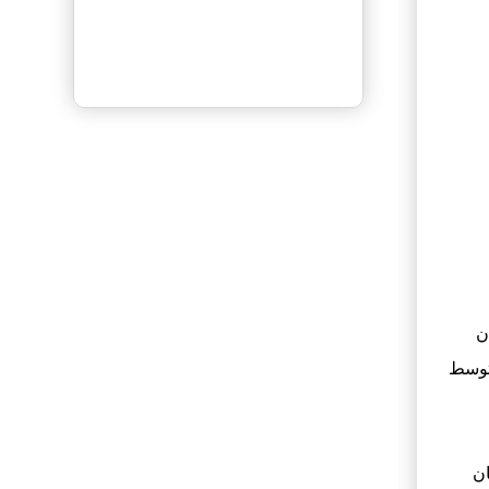
ثبت آگهی رایــگان
فرشته نوروزی
در
قالیشویی محتشم
کاشان
یوسفی
در
کارخانه قالیشویی ممتاز
ن
آبرنگ شهرقدس
ن توسط
سارا
در
قالیشویی ترنج شهرکرد
مریم
در
قالیشویی پارسه بوشهر
ه
در
قالیشویی ارمغان آسیا قم
ان