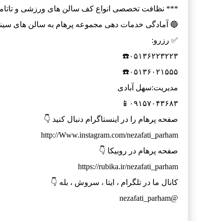
*** نظافت تخصصی انواع کف سالن های ورزشی و تاتا
🔵 آمادگی خدمات دهی مجموعه پرهام به سالن های سینما
✅ رزرو:
‌۰۵۱۳۶۲۲۳۲۲۳☎️
‌۰۵۱۳۶۰۲۱۵۵۵☎️
مدیریت:سهل آبادی
۰۹۱۵۷۰۴۳۶۸۳📱
صفحه پرهام را در اینستاگرام دنبال کنید 👇
http://Www.instagram.com/nezafati_parham
صفحه پرهام در روبیکا 👇
https://rubika.ir/nezafati_parham
کانال ما در تلگرام ، ایتا ، سروش ، بله 👇
@nezafati_parham