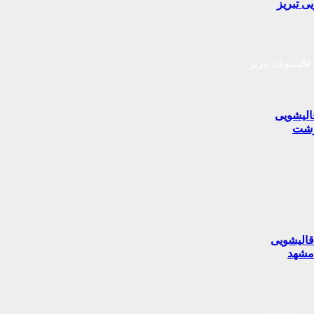
ی تبریز
قالیشویان تبریز
الیشویی
شت
الیشویی
شهد
برترین