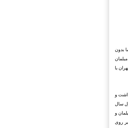
ناشناس
در
قالیشویی الماس کویر
کرمان
محسن فیضی
در
قالیشویی شرف اوغلی
تهران
محمدی
در
لیست قالیشویی های مجاز
 بدون
تهران
مبلمان
ران با
داشت و
ول سال
لمان و
بر روی