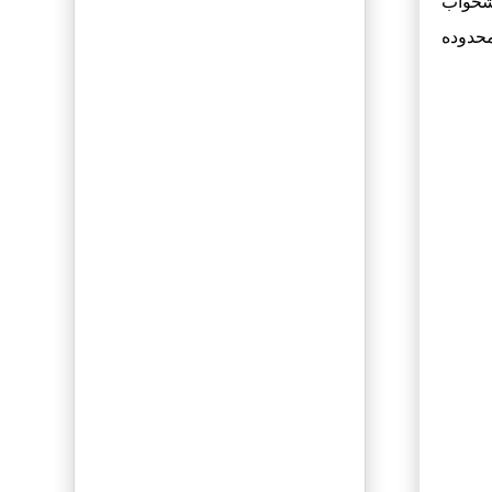
وشخواب
3 لینک فالو
حدوده
عدم محدودیت
متن و عکس
ثـبت رپــرتاژ آگـهی
تبلیغات گوگل
(ادوردز)
مدیریت رایگان
کلمات
ارائه گزارش
روزانه