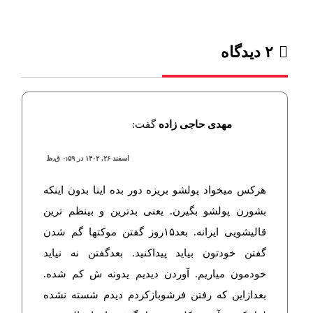
۲ دیدگاه‌
مهدی حاجی زاده
گفت:
اسفند ۲۶, ۱۴۰۲ در ۰:۵۹ ق٫ظ
هرکس میخواد پولشو بریزه دور بده اینا بدون اینکه
بشورن پولشو بگیرن. یعنی بدترین و بینظم ترین
قالیشویی ایرانه. بعد۱۵روز گفتن موکتها گم شدن
گفتن خودتون بیاید پیداکنید. بعدگفتن نه نیاید
خودمون میاریم. آوردن دیدیم یدونه ش کم شده.
بعدازاین که رفتن فرشوبازکردم دیدم شسته نشده