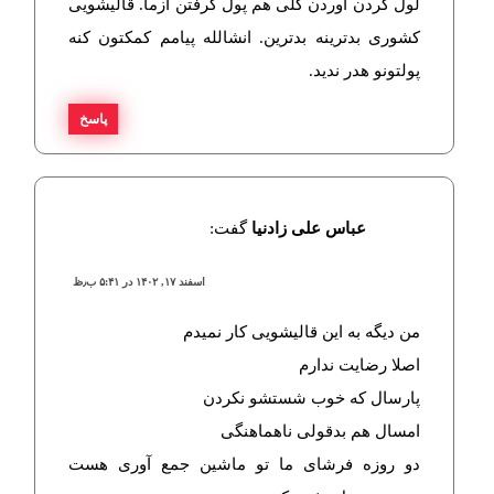
لول کردن آوردن کلی هم پول گرفتن ازما. قالیشویی
کشوری بدترینه بدترین. انشالله پیامم کمکتون کنه
پولتونو هدر ندید.
پاسخ
عباس علی زادنیا
گفت:
اسفند ۱۷, ۱۴۰۲ در ۵:۴۱ ب٫ظ
من دیگه به این قالیشویی کار نمیدم
اصلا رضایت ندارم
پارسال که خوب شستشو نکردن
امسال هم بدقولی ناهماهنگی
دو روزه فرشای ما تو ماشین جمع آوری هست