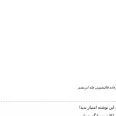
خانه قالیشویی چله ابریشم
 این نوشته امتیاز بدید!
[کل:
۰
میانگین:
۰
]