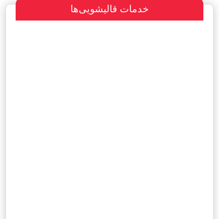
خدمات قالیشویی‌ها
سفارش طراحی سایت
پرداخت مبلغ با شرایط ویژه
هاست و دامین رایگان یکساله
آگهی ویژه رایگان در سایت
مشاهده نمونه کارها