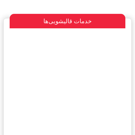
خدمات قالیشویی‌ها
سفارش طراحی سایت
پرداخت مبلغ با شرایط ویژه
هاست و دامین رایگان یکساله
آگهی ویژه رایگان در سایت