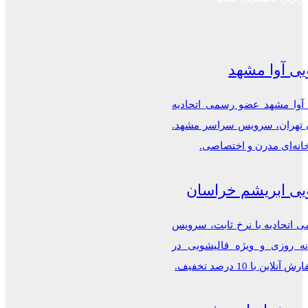
یی آوا مشهد
 آوا مشهد عضو رسمی اتحادیه
ن تهران، سرویس سراسر مشهد.
خانه‌ای مدرن و اختصاصی.
یی ابریشم خراسان
اتحادیه با نرخ ثابت، سرویس
ه روزی و ویژه قالیشویی در
این با 10 درصد تخفیف.