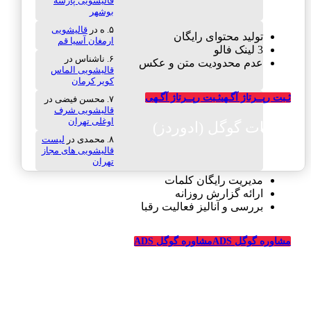
قالیشویی پارسه
بوشهر
ه
در
قالیشویی
تولید محتوای رایگان
ارمغان آسیا قم
3 لینک فالو
ناشناس
در
عدم محدودیت متن و عکس
قالیشویی الماس
کویر کرمان
ثـبت رپــرتاژ آگـهی
ثـبت رپــرتاژ آگـهی
محسن فیضی
در
قالیشویی شرف
اوغلی تهران
تبلیغات گوگل (ادوردز)
محمدی
در
لیست
قالیشویی های مجاز
تهران
مدیریت رایگان کلمات
ارائه گزارش روزانه
بررسی و آنالیز فعالیت رقبا
مشاوره گوگل ADS
مشاوره گوگل ADS
تبلیغات رایگان قالیشویی