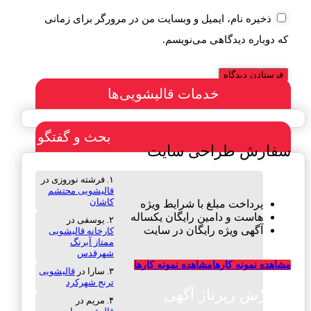
ذخیره نام، ایمیل و وبسایت من در مرورگر برای زمانی
که دوباره دیدگاهی می‌نویسم.
خدمات قالیشویی‌ها
بحث و گفتگو
سفارش طراحی سایت
فرشته نوروزی
در
قالیشویی محتشم
کاشان
پرداخت مبلغ با شرایط ویژه
هاست و دامین رایگان یکساله
یوسفی
در
آگهی ویژه رایگان در سایت
کارخانه قالیشویی
ممتاز آبرنگ
شهرقدس
مشاهده نمونه کارها
مشاهده نمونه کارها
سارا
در
قالیشویی
ترنج شهرکرد
سفارش رپرتاژ آگهی
مریم
در