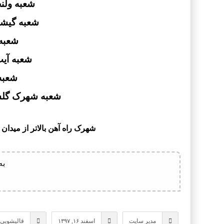
شعبه ولنجک –
شعبه گیشا – 
شعبه مر
شعبه آیت ال
شعبه جن
شعبه شهرک گلستان 
شهرک راه آهن بالاتر از میدان اتریش ۱۶ متری گلستان روبروی ادا
به
مدیر سایت
اسفند ۱۶, ۱۳۹۷
قالیشویی 