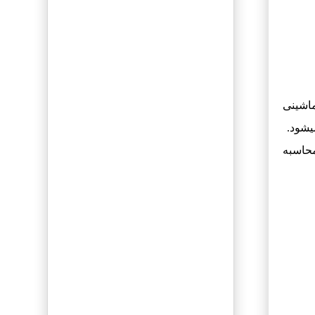
پرداخت مبلغ با
شرایط ویژه
هاست و دامین
رایگان یکساله
 و ماشینی
آگهی ویژه رایگان
یشود.
در سایت
محاسبه
مشاهده نمونه کارها
سفارش رپرتاژ
آگهی
تولید محتوای
رایگان