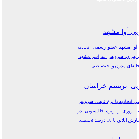
یی آوا مشهد
 آوا مشهد عضو رسمی اتحادیه
ن تهران، سرویس سراسر مشهد.
خانه‌ای مدرن و اختصاصی.
یی ابریشم خراسان
اتحادیه با نرخ ثابت، سرویس
ه روزی و ویژه قالیشویی در
این با 10 درصد تخفیف.