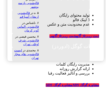
قالیشویی پارسه
بوشهر
ه
در
قالیشویی
تولید محتوای رایگان
ارمغان آسیا قم
3 لینک فالو
ناشناس
در
عدم محدودیت متن و عکس
قالیشویی الماس
کویر کرمان
ثـبت رپــرتاژ آگـهی
ثـبت رپــرتاژ آگـهی
محسن فیضی
در
قالیشویی شرف
اوغلی تهران
تبلیغات گوگل (ادوردز)
محمدی
در
لیست
قالیشویی های مجاز
تهران
مدیریت رایگان کلمات
ارائه گزارش روزانه
بررسی و آنالیز فعالیت رقبا
مشاوره گوگل ADS
مشاوره گوگل ADS
تبلیغات رایگان قالیشویی