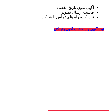
آگهی بدون تاریخ انقضاء
قابلیت ارسال تصویر
ثبت کلیه راه های تماس با شرکت
درباره قالیشویی‌ها
ثبت آگهی رایــگان
ثبت آگهی رایــگان
_
وبسایت قالیشویی‌ها از سال ۱۳۹۴ فعالیت خود را در زمینه
طراحی سایت و تبلیغات اینترنتی در ارتباط با شرکت های
قالیشویی، خدمات خشکشویی و ترمیم، ماشین سازی و شرکت
های مربوطه درسراسر کشور آغاز کرده و در این سالها با کسب
تجربیات لازم در زمینه تبلیغات و طراحی سایت ویژه شرکت
های قالیشویی به بزرگترین سایت معرفی و تبلیغات قالیشویان
در سراسر کشور تبدیل شده است.