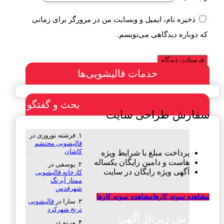
ذخیره نام، ایمیل و وبسایت من در مرورگر برای زمانی
که دوباره دیدگاهی می‌نویسم.
خدمات قالیشویی‌ها
بحث و گفتگو
سفارش طراحی سایت
فرشته نوروزی
در
قالیشویی محتشم
کاشان
پرداخت مبلغ با شرایط ویژه
هاست و دامین رایگان یکساله
یوسفی
در
آگهی ویژه رایگان در سایت
کارخانه قالیشویی
ممتاز آبرنگ
شهرقدس
مشاهده نمونه کارها
مشاهده نمونه کارها
سارا
در
قالیشویی
ترنج شهرکرد
سفارش رپرتاژ آگهی
مریم
در