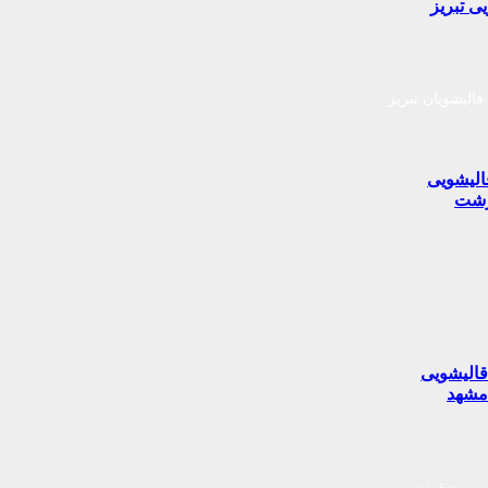
ی تبریز
قالیشویان تبریز
الیشویی
شت
الیشویی
شهد
برترین