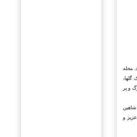
بررسی و آنالیز
فعالیت رقبا
مشاوره گوگل ADS
تبلیغات رایگان
قالیشویی
. محله
گلها،
آگهی بدون تاریخ
انقضاء
گ و پر
قابلیت ارسال
تصویر
 شاهین
ثبت کلیه راه های
عزیز و
تماس با شرکت