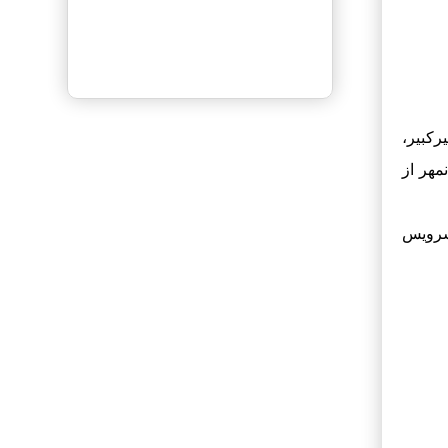
ثبت آگهی رایــگان
رکبیر،
مهر از
فرشته نوروزی
در
قالیشویی محتشم
 سرویس
کاشان
یوسفی
در
کارخانه قالیشویی ممتاز
آبرنگ شهرقدس
سارا
در
قالیشویی ترنج شهرکرد
مریم
در
قالیشویی پارسه بوشهر
ه
در
قالیشویی ارمغان آسیا قم