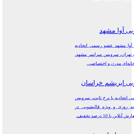
یی آوا مشهد
 آوا مشهد عضو رسمی اتحادیه
ن تهران، سرویس سراسر مشهد.
خانه‌ای مدرن و اختصاصی.
یی ابریشم خراسان
اتحادیه با نرخ ثابت، سرویس
ه روزی و ویژه قالیشویی در
این با 10 درصد تخفیف.