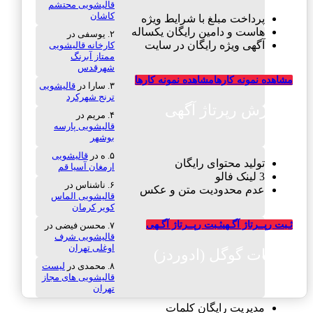
قالیشویی محتشم
کاشان
پرداخت مبلغ با شرایط ویژه
هاست و دامین رایگان یکساله
یوسفی
در
آگهی ویژه رایگان در سایت
کارخانه قالیشویی
ممتاز آبرنگ
شهرقدس
مشاهده نمونه کارها
مشاهده نمونه کارها
سارا
در
قالیشویی
ترنج شهرکرد
سفارش رپرتاژ آگهی
مریم
در
قالیشویی پارسه
بوشهر
ه
در
قالیشویی
تولید محتوای رایگان
ارمغان آسیا قم
3 لینک فالو
ناشناس
در
عدم محدودیت متن و عکس
قالیشویی الماس
کویر کرمان
ثـبت رپــرتاژ آگـهی
ثـبت رپــرتاژ آگـهی
محسن فیضی
در
قالیشویی شرف
اوغلی تهران
تبلیغات گوگل (ادوردز)
محمدی
در
لیست
قالیشویی های مجاز
تهران
مدیریت رایگان کلمات